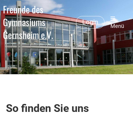
Freunde des
Gymnasiums
Login
Menü
Gernsheim e.V.
So finden Sie uns