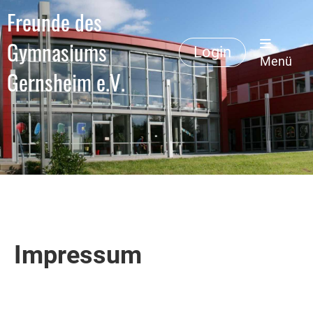
Freunde des
Gymnasiums
Login
Menü
Gernsheim e.V.
Impressum